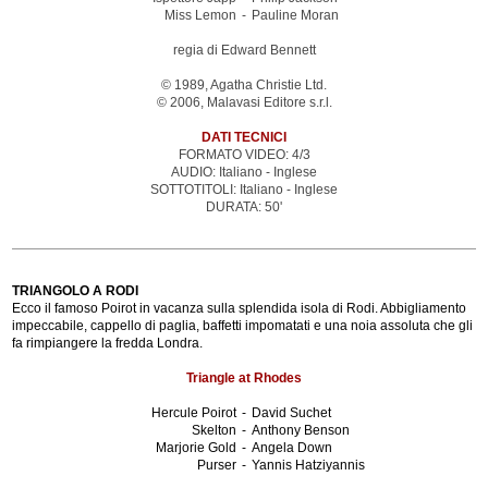
Miss Lemon
-
Pauline Moran
regia di Edward Bennett
© 1989, Agatha Christie Ltd.
© 2006, Malavasi Editore s.r.l.
DATI TECNICI
FORMATO VIDEO: 4/3
AUDIO: Italiano - Inglese
SOTTOTITOLI: Italiano - Inglese
DURATA: 50'
TRIANGOLO A RODI
Ecco il famoso Poirot in vacanza sulla splendida isola di Rodi. Abbigliamento
impeccabile, cappello di paglia, baffetti impomatati e una noia assoluta che gli
fa rimpiangere la fredda Londra.
Triangle at Rhodes
Hercule Poirot
-
David Suchet
Skelton
-
Anthony Benson
Marjorie Gold
-
Angela Down
Purser
-
Yannis Hatziyannis