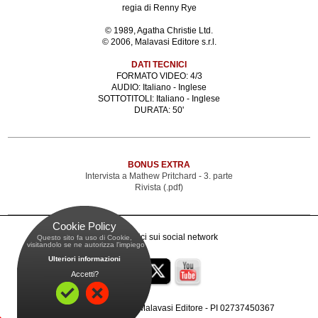
regia di Renny Rye
© 1989, Agatha Christie Ltd.
© 2006, Malavasi Editore s.r.l.
DATI TECNICI
FORMATO VIDEO: 4/3
AUDIO: Italiano - Inglese
SOTTOTITOLI: Italiano - Inglese
DURATA: 50'
BONUS EXTRA
Intervista a Mathew Pritchard - 3. parte
Rivista (.pdf)
Cookie Policy
Raggiungici sui social network
Questo sito fa uso di Cookie,
 visitandolo se ne autorizza l'impiego
Ulteriori informazioni
Accetti?
Copyright
© 2001-2026, Malavasi Editore -
PI 02737450367