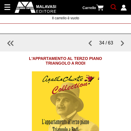
Carrello
Il carrello è vuoto
Collane
Registrati
Newsletter
34 / 63
|
Distribuzione
Accedi
L'APPARTAMENTO AL TERZO PIANO
TRIANGOLO A RODI
Contatti
Cerca