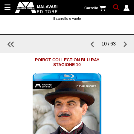
Carrello
Il carrello è vuoto
Collane
Registrati
Newsletter
10 / 63
|
Distribuzione
Accedi
POIROT COLLECTION BLU RAY
STAGIONE 10
Contatti
Cerca