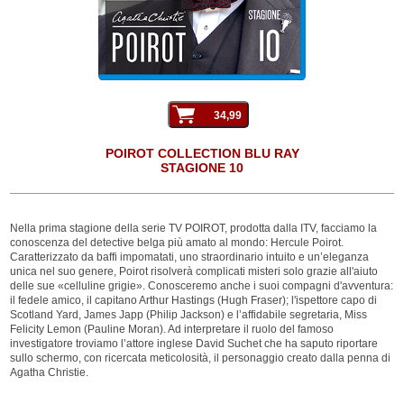
POIROT COLLECTION BLU RAY
STAGIONE 10
Nella prima stagione della serie TV POIROT, prodotta dalla ITV, facciamo la
conoscenza del detective belga più amato al mondo: Hercule Poirot.
Caratterizzato da baffi impomatati, uno straordinario intuito e un’eleganza
unica nel suo genere, Poirot risolverà complicati misteri solo grazie all'aiuto
delle sue «celluline grigie». Conosceremo anche i suoi compagni d'avventura:
il fedele amico, il capitano Arthur Hastings (Hugh Fraser); l'ispettore capo di
Scotland Yard, James Japp (Philip Jackson) e l’affidabile segretaria, Miss
Felicity Lemon (Pauline Moran). Ad interpretare il ruolo del famoso
investigatore troviamo l’attore inglese David Suchet che ha saputo riportare
sullo schermo, con ricercata meticolosità, il personaggio creato dalla penna di
Agatha Christie.