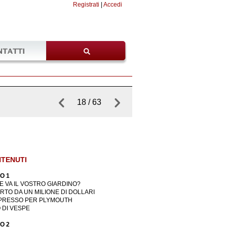
Registrati
|
Accedi
Cerca
18 / 63
TENUTI
O 1
 VA IL VOSTRO GIARDINO?
URTO DA UN MILIONE DI DOLLARI
SPRESSO PER PLYMOUTH
 DI VESPE
O 2