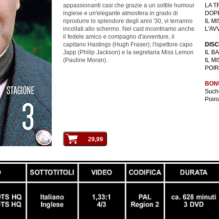
appassionanti casi che grazie a un sottile humour
LA 
inglese e un'elegante atmosfera in grado di
DOPP
riprodurre lo splendore degli anni '30, vi terranno
IL M
incollati allo schermo. Nel cast incontriamo anche
L'AV
il fedele amico e compagno d'avventure, il
capitano Hastings (Hugh Fraser); l'ispettore capo
DISC
Japp (Philip Jackson) e la segretaria Miss Lemon
IL B
(Pauline Moran).
IL M
POIR
BON
Suche
Poiro