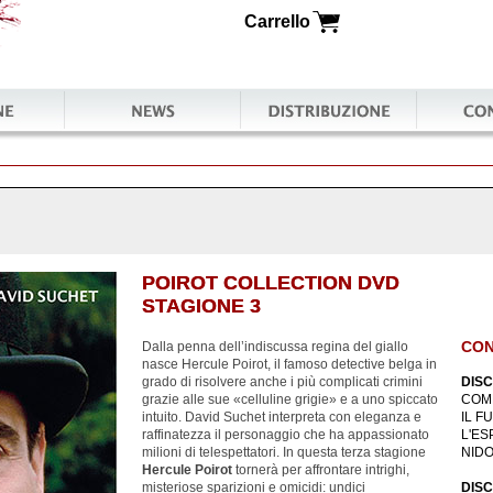
Carrello
Newsletter
Distribuzione
Contatti
POIROT COLLECTION DVD
POIROT COLLECTION DVD
STAGIONE 3
STAGIONE 3
CON
Dalla penna dell’indiscussa regina del giallo
nasce Hercule Poirot, il famoso detective belga in
grado di risolvere anche i più complicati crimini
DISC
grazie alle sue «celluline grigie» e a uno spiccato
COME
intuito. David Suchet interpreta con eleganza e
IL F
raffinatezza il personaggio che ha appassionato
L'E
milioni di telespettatori. In questa terza stagione
NIDO
Hercule Poirot
tornerà per affrontare intrighi,
misteriose sparizioni e omicidi: undici
DISC