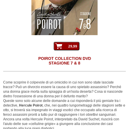
POIROT COLLECTION DVD
STAGIONE 7 & 8
Come scoprire il colpevole di un omicidio in cui non sono state lasciate
tracce? Può un divorzio essere la causa di uno spietato assassinio? Perché
una donna giace morta sulla spiaggia di un'isola deserta? Cosa si nasconde
dietro l'ossessione di una donna per il defunto marito?
Queste sono solo alcune delle domande a cui risponderà il più geniale tra i
detective,
Hercule Poirot
, che, nei quattro lungometraggi delle stagioni sette e
otto, si troverà sia impegnato in viaggi esotici che occupato alla ricerca di
feroci assassini pronti a tutto pur di raggiungere i lori obiettivi sanguinari.
Ancora una volta Hercule Poirot, interpretato da David Suchet, riuscirà con
l'aiuto delle sue «celluline grigie» a giungere alla conclusione dei casi
portando alla luce piani diabolici.