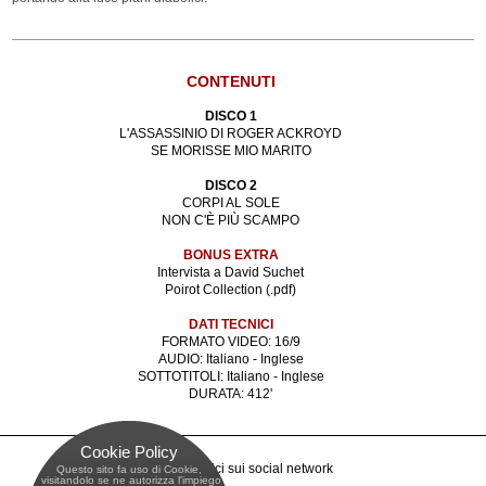
CONTENUTI
DISCO 1
L'ASSASSINIO DI ROGER ACKROYD
SE MORISSE MIO MARITO
DISCO 2
CORPI AL SOLE
NON C'È PIÙ SCAMPO
BONUS EXTRA
Intervista a David Suchet
Poirot Collection (.pdf)
DATI TECNICI
FORMATO VIDEO: 16/9
AUDIO: Italiano - Inglese
SOTTOTITOLI: Italiano - Inglese
DURATA: 412'
Cookie Policy
Raggiungici sui social network
Questo sito fa uso di Cookie,
 visitandolo se ne autorizza l'impiego