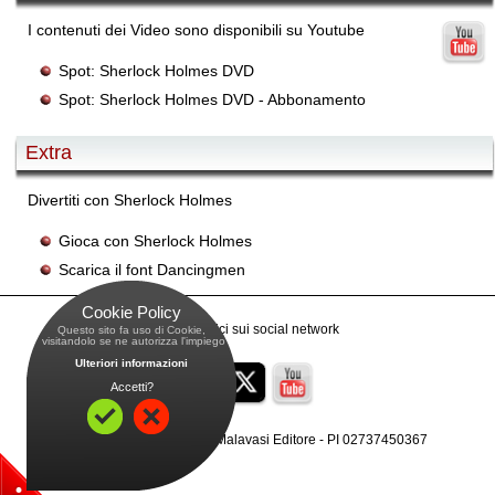
I contenuti dei Video sono disponibili su Youtube
Spot: Sherlock Holmes DVD
Spot: Sherlock Holmes DVD - Abbonamento
Extra
Divertiti con Sherlock Holmes
Gioca con Sherlock Holmes
Scarica il font Dancingmen
Cookie Policy
Raggiungici sui social network
Questo sito fa uso di Cookie,
 visitandolo se ne autorizza l'impiego
Ulteriori informazioni
Accetti?
Copyright
© 2001-2026, Malavasi Editore -
PI 02737450367