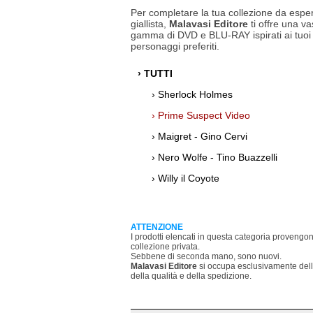
Per completare la tua collezione da espe
giallista,
Malavasi Editore
ti offre una va
gamma di DVD e BLU-RAY ispirati ai tuoi
personaggi preferiti.
› TUTTI
› Sherlock Holmes
› Prime Suspect Video
› Maigret - Gino Cervi
› Nero Wolfe - Tino Buazzelli
› Willy il Coyote
ATTENZIONE
I prodotti elencati in questa categoria proveng
collezione privata.
Sebbene di seconda mano, sono nuovi.
Malavasi Editore
si occupa esclusivamente della
della qualità e della spedizione.