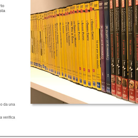
rto
sta
ono da una
 verifica