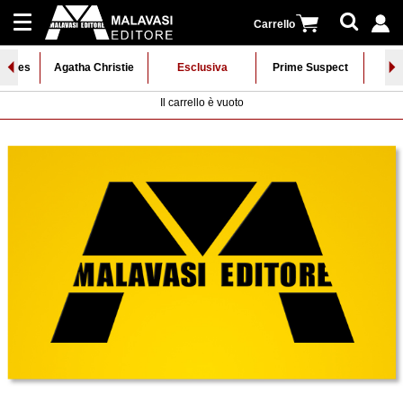
Carrello
⏴
⏵
Collane
Holmes
Agatha Christie
Esclusiva
Prime Suspect
Il carrello è vuoto
Registrati
Newsletter
|
Distribuzione
Accedi
Contatti
Cerca