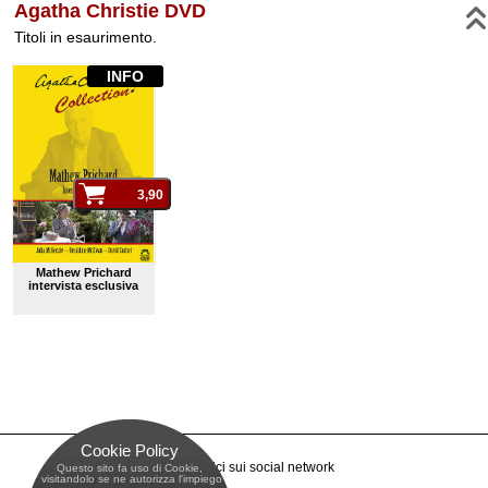
Agatha Christie DVD
Titoli in esaurimento.
INFO
Mathew Prichard
intervista esclusiva
Cookie Policy
Raggiungici sui social network
Questo sito fa uso di Cookie,
 visitandolo se ne autorizza l'impiego