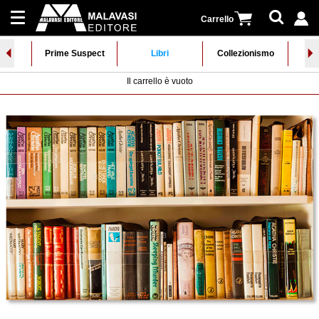
Carrello
⏴
⏵
Collane
iva
Prime Suspect
Libri
Collezionismo
Al
Il carrello è vuoto
Registrati
Newsletter
|
Distribuzione
Accedi
Contatti
Cerca