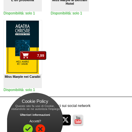
È un problema
Miss Marple al Bertram
Hotel
Disponibilità: solo 1
Disponibilità: solo 1
Miss Marple nei Caraibi
Disponibilità: solo 1
Cookie Policy
Raggiungici sui social network
Questo sito fa uso di Cookie,
 visitandolo se ne autorizza l'impiego
Ulteriori informazioni
Accetti?