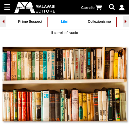
Carrello
⏴
⏵
Collane
iva
Prime Suspect
Libri
Collezionismo
Al
Il carrello è vuoto
Registrati
Newsletter
|
Distribuzione
Accedi
Contatti
Cerca